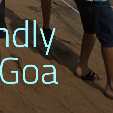
ndly
n Goa