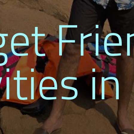
et Frie
ities i